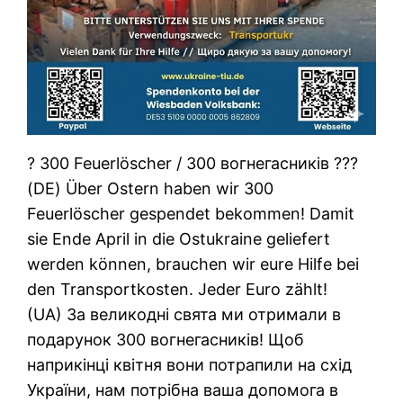
? 300 Feuerlöscher / 300 вогнегасників ???
​(DE) Über Ostern haben wir 300
Feuerlöscher gespendet bekommen! Damit
sie Ende April in die Ostukraine geliefert
werden können, brauchen wir eure Hilfe bei
den Transportkosten. Jeder Euro zählt!
​(UA) За великодні свята ми отримали в
подарунок 300 вогнегасників! Щоб
наприкінці квітня вони потрапили на схід
України, нам потрібна ваша допомога в