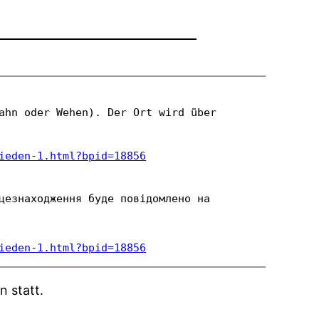
ahn oder Wehen). Der Ort wird über 
ieden-1.html?bpid=18856
цезнаходження буде повідомлено на 
ieden-1.html?bpid=18856
 statt.