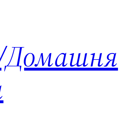
te/Домашня
а