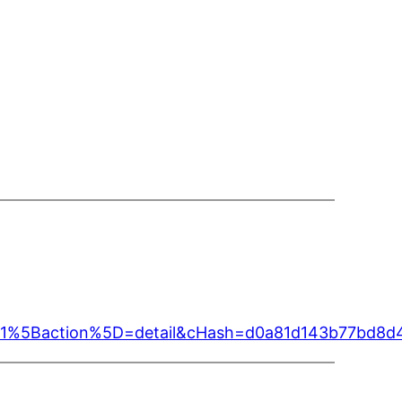
i1%5Baction%5D=detail&cHash=d0a81d143b77bd8d