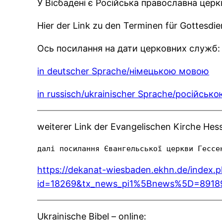
У Вісбадені є Російська православна цер
Hier der Link zu den Terminen für Gottesdie
Ось посилання на дати церковних служб:
in deutscher Sprache/німецькою мовою
in russisch/ukrainischer Sprache/російсь
weiterer Link der Evangelischen Kirche Hess
далі посилання Євангельської церкви Гессе
https://dekanat-wiesbaden.ekhn.de/index.
id=18269&tx_news_pi1%5Bnews%5D=89189
Ukrainische Bibel – online: