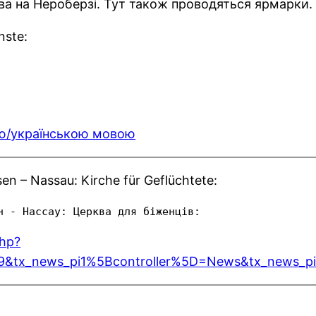
ква на Нероберзі. Тут також проводяться ярмарки.
nste:
кою/українською мовою
en – Nassau: Kirche für Geflüchtete:
н - Нассау: Церква для біженців:
php?
&tx_news_pi1%5Bcontroller%5D=News&tx_news_p