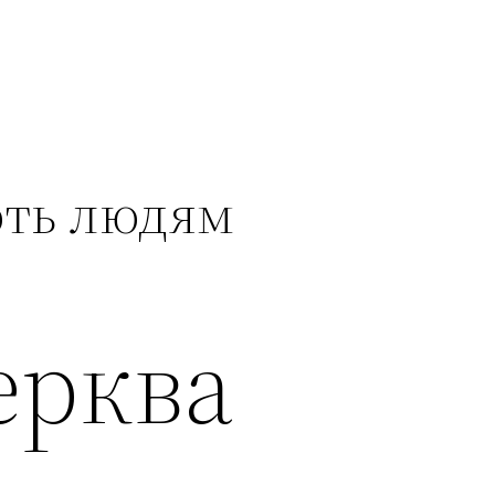
ть людям
ерква