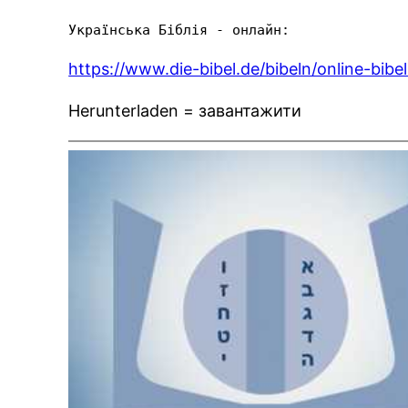
Українська Біблія - ​​онлайн:
https://www.die-bibel.de/bibeln/online
Herunterladen = завантажити