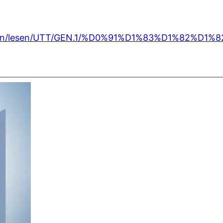
-bibeln/lesen/UTT/GEN.1/%D0%91%D1%83%D1%82%D1%