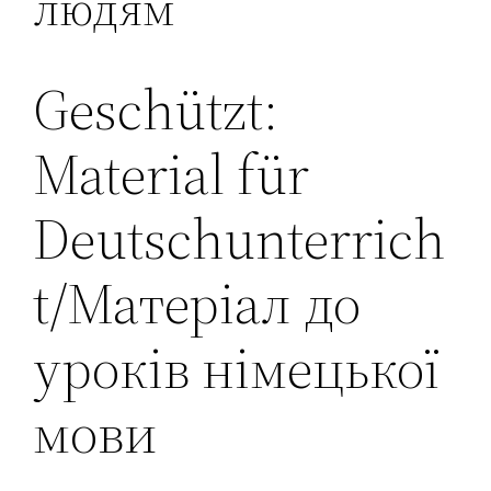
людям
Geschützt:
Material für
Deutschunterrich
t/Матеріал до
уроків німецької
мови